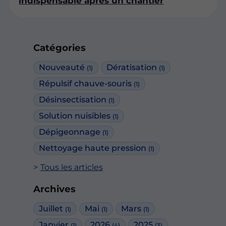
indispensable après un chantier
Catégories
Nouveauté
Dératisation
(1)
(1)
Répulsif chauve-souris
(1)
Désinsectisation
(1)
Solution nuisibles
(1)
Dépigeonnage
(1)
Nettoyage haute pression
(1)
Tous les articles
Archives
Juillet
Mai
Mars
(1)
(1)
(1)
Janvier
2026
2025
(1)
(4)
(3)